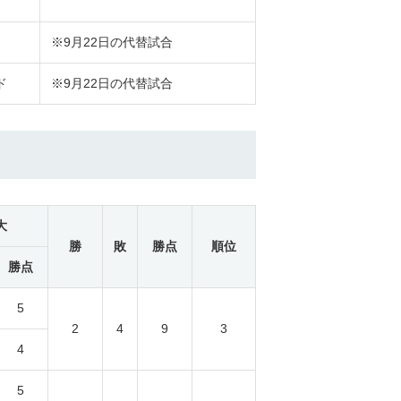
※9月22日の代替試合
ド
※9月22日の代替試合
大
勝
敗
勝点
順位
勝点
5
2
4
9
3
4
5