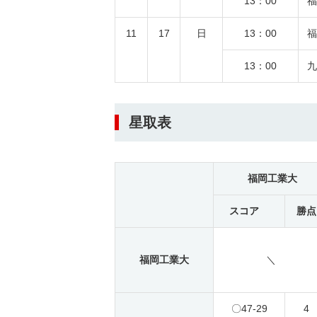
13：00
福
11
17
日
13：00
福
13：00
九
星取表
福岡工業大
スコア
勝点
福岡工業大
＼
〇
47-29
4