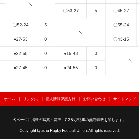
＼
〇
53-27
5
〇
45-27
〇
52-24
5
〇
55-24
＼
●
27-53
0
〇
43-15
●
22-55
0
●
15-43
0
＼
●
27-45
0
●
24-55
0
ホーム
リンク集
個人情報保護方針
お問い合わせ
サイトマップ
各ページに掲載の写真・音声・CG及び記事の無断転載を禁じます。
Copyright kyushu Rugby Football Union. All rights reserved.