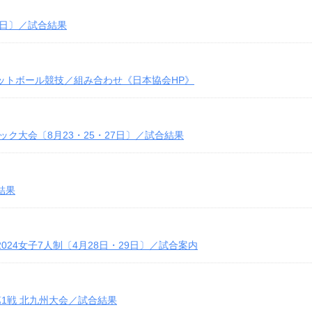
5日〕／試合結果
フットボール競技／組み合わせ《日本協会HP》
ック大会〔8月23・25・27日〕／試合結果
結果
24女子7人制〔4月28日・29日〕／試合案内
第1戦 北九州大会／試合結果