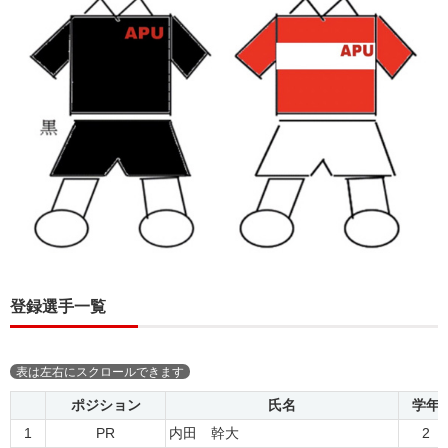
登録選手一覧
ポジション
氏名
学年
1
PR
内田 幹大
2