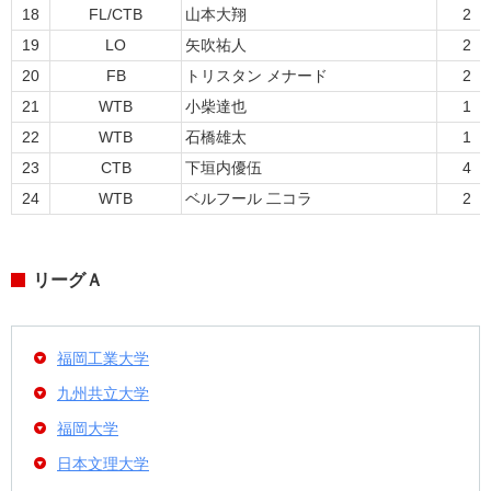
18
FL/CTB
山本大翔
2
19
LO
矢吹祐人
2
20
FB
トリスタン メナード
2
21
WTB
小柴達也
1
22
WTB
石橋雄太
1
23
CTB
下垣内優伍
4
24
WTB
ベルフール 二コラ
2
リーグＡ
福岡工業大学
九州共立大学
福岡大学
日本文理大学