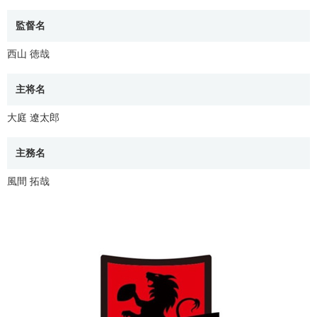
監督名
西山 徳哉
主将名
大庭 遼太郎
主務名
風間 拓哉