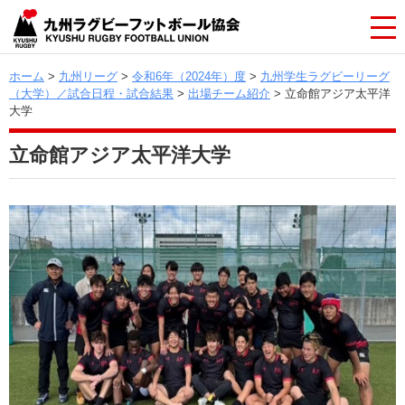
ホーム
>
九州リーグ
>
令和6年（2024年）度
>
九州学生ラグビーリーグ
（大学）／試合日程・試合結果
>
出場チーム紹介
> 立命館アジア太平洋
大学
立命館アジア太平洋大学