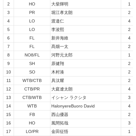
2
HO
大柴輝明
1
3
PR
堀江孝太朗
2
4
LO
渡邉仁
4
5
LO
李浚熙
2
6
FL
新井海維
4
7
FL
髙畑一太
2
8
NO8/FL
河野元太郎
1
9
SH
原健翔
2
10
SO
木村湊
2
11
WTB/CTB
具汰耀
2
12
CTB/PR
大庭遼太朗
4
13
CTB/WTB
イシャン ラクシタ
3
14
WTB
HalonyereBuoro David
4
15
FB
西山優器
2
16
HO
風間拓哉
3
17
LO/PR
金田征悟
1