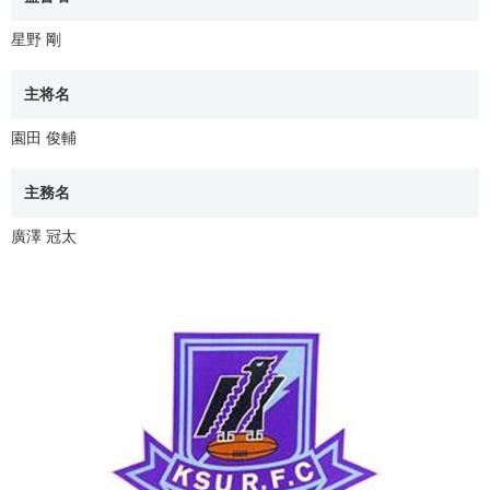
星野 剛
主将名
園田 俊輔
主務名
廣澤 冠太