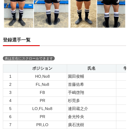
登録選手一覧
ポジション
氏名
学
1
HO,No8
園田俊輔
4
2
FL,No8
首藤佑希
4
3
FB
手嶋啓翔
4
4
PR
杉莞多
4
5
LO,FL,No8
連田蔵之介
4
6
PR
倉光怜央
3
7
PR,LO
廣石洸樹
3