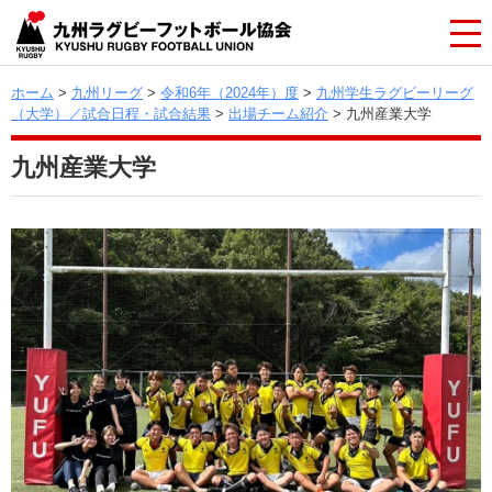
ホーム
>
九州リーグ
>
令和6年（2024年）度
>
九州学生ラグビーリーグ
（大学）／試合日程・試合結果
>
出場チーム紹介
> 九州産業大学
九州産業大学