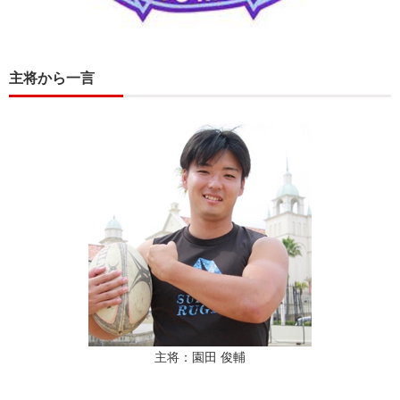
主将から一言
主将：園田 俊輔