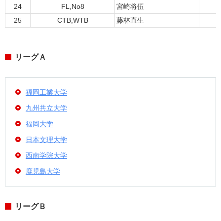
24
FL,No8
宮崎将伍
1
25
CTB,WTB
藤林直生
1
リーグＡ
福岡工業大学
九州共立大学
福岡大学
日本文理大学
西南学院大学
鹿児島大学
リーグＢ