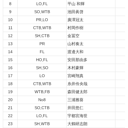
8
LO,FL
平山 和輝
3
9
SO,WTB
池田眞啓
3
10
PR,LO
廣澤冠太
2
11
CTB,WTB
村岡作樹
2
12
SH,CTB
金冨空
2
13
PR
山村奏太
2
14
FL
渡邊大和
2
15
HO,FL
安田那由多
2
16
SH,SO
木村豪輝
2
17
LO
宮崎翔真
1
18
CTB,WTB
糸井伶央哉
1
19
WTB,FB
森田健太郎
1
20
No8
三浦雅葵
1
21
SO,CTB
井田悠仁
1
22
LO,FL
宇都宮海世
1
23
SH,WTB
大鶴研志朗
1